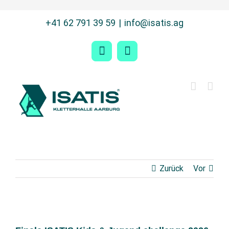
Zum
+41 62 791 39 59
|
info@isatis.ag
Inhalt
springen
Facebook
Instagram
Zurück
Vor
Zeige
grösseres