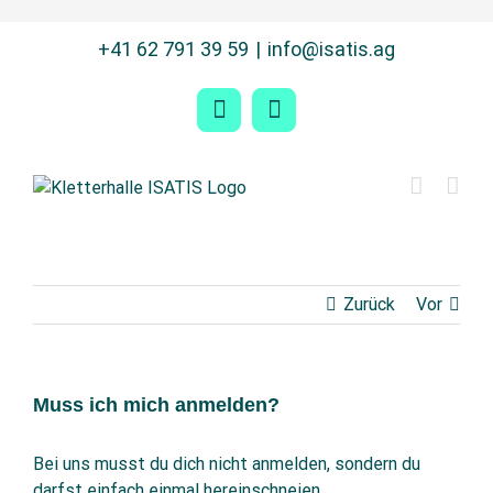
Zum
+41 62 791 39 59
|
info@isatis.ag
Inhalt
springen
Facebook
Instagram
Zurück
Vor
Muss ich mich anmelden?
Bei uns musst du dich nicht anmelden, sondern du
darfst einfach einmal hereinschneien.